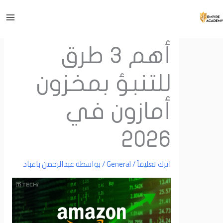
Main
Menu
وى
أهم 3 طرق
للتنبؤ بمخزون
أمازون في
2026
اترك تعليقاً
/
General
/ بواسطة
عبدالرحمن باعباد