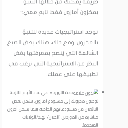
طريقة يمكنك من خلالها التنبؤ
بمخزون أمازون فقط تابع معي:-
توجد استراتيجيات عديدة للتنبؤ
بالمخزون. ومع ذلك، هناك بعض الصيغ
الشائعة التي يُنصح بمعرفتها بغض
النظر عن الاستراتيجية التي ترغب في
تطبيقها على عملك.
مدة التوريد = هي عدد الأيام اللازمة
لوصول مخزونك إلى مستودع امازون. يشحن بعض
البائعين من مستودعاتهم الخاصة، بينما يشحن آخرون
مباشرة من الموردين (الصين/الهند/الولايات
المتحدة).