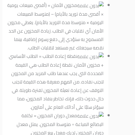
مخزون الأمان = (أقصى مبيعات يومية
× أقصى مدة توريد بالأيام) – (متوسط ​​المبيعات
اليومية × متوسط ​​مدة التوريد بالأيام). يغطي مخزون
الأمان أي تقلبات في الطلب. زيادة المخزون عن الحد
المسموح به ستؤدي إلى دفع رسوم إضافية، بينما
نقصه سيجعلك غير مستعد لتقلبات الطلب.
نقطة إعادة الطلب = الطلب الأساسي
+ مخزون الأمان. نقطة إعادة الطلب هي القيمة
المحددة التي يجب عندها طلب المزيد من المخزون
لتجنب نفاده. من المهم معرفة هذه القيمة لتجنب
التوقف عن إعادة تعبئة المخزون لفترة طويلة. في
حال حدوث ذلك، فإنك تخاطر بنفاد المخزون، مما
سيؤثر سلبًا على أدائك العام على أمازون.
معدل دوران المخزون = تكلفة
البضائع المباعة ÷ متوسط ​​المخزون. يمثل معدل
دوران المخزون لديك معدل بيع المخزون.