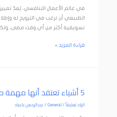
التسويقية
في عالم الأعمال التنافسي، يُعدّ تميي
حتى
الطبيعي أن ترغب في الترويج له وإطلا
لا
تسويقية أكثر من أي وقت مضى، ولكن
تخسر
عملك
قراءة المزيد »
5
5 أشياء تعتقد أنها مهمة حقا لنموك على أمازون ولكنها ليست مهمة على الإطلاق؟
أشياء
اترك تعليقاً
/
General
/
عبدالرحمن باعباد
تعتقد
أنها