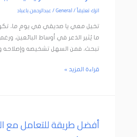
اترك تعليقاً
/
General
/
عبدالرحمن باعباد
مشكلات
رئيسية
تخيل معي يا صديقي في يومٍ ما، تكون
سببا
ما يُثير الذعر في أوساط البائعين، ورغم
في
تبحث، فمن السهل تشخيصه وإصلاحه ومن
انهيار
مبيعاتك
قراءة المزيد »
على
أمازون
أفضل
أفضل طريقة للتعامل مع ال
طريقة