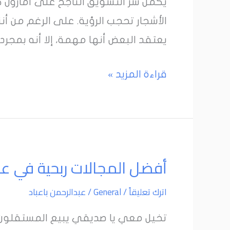
يكمن سر التسويق الناجح على أمازون كبا
مهمة
الأشجار تحجب الرؤية. على الرغم من أن
حقا
يعتقد البعض أنها مهمة، إلا أنه بمجر
لنموك
على
قراءة المزيد »
أمازون
ولكنها
ليست
مهمة
أفضل
أفضل المجالات ربحية في ع
على
المجالات
الإطلاق؟
اترك تعليقاً
/
General
/
عبدالرحمن باعباد
ربحية
في
تخيل معي يا صديقي يبيع المستقلون 
عالم