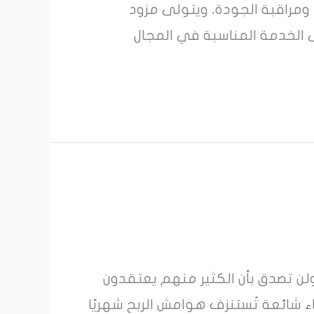
مراقبة الجودة، ويتولى مزود
 الخدمة المناسبة في المجال
عمل يا صديقي بأن نصف بائعي أمازون يعملون بهوامش ربح صافية تقل عن 15%.ولن تصدق بأن الكثير منهم يعتقدون
ء شائعة تُستنزف هوامش الربح شهريًا