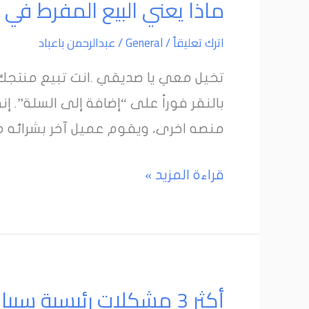
ماذا يعني البيع المفرط في ا
يعني
اترك تعليقاً
/
General
/
عبدالرحمن باعباد
البيع
المفرط
تخيل معي يا صديقي .انت تبيع منتجك
في
بالنقر فوراً على “إضافة إلى السلة”.
التجارة
منصه اخرى، ويقوم عميل آخر بشرائه م
الإلكترونية
متعددة
قراءة المزيد »
القنوات؟
أكثر
أكثر 3 مشكلات رئيسية سببا في انهيار مبيعاتك على أمازون
3