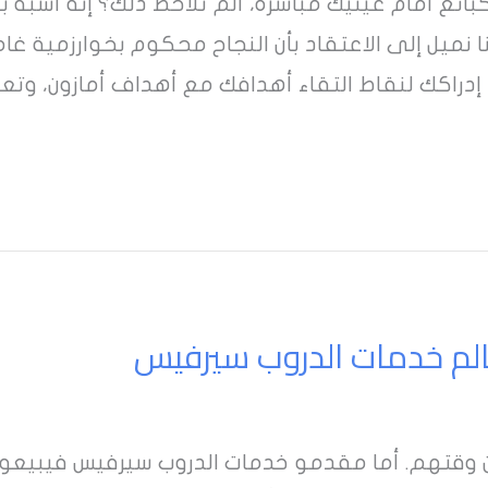
ئع أمام عينيك مباشرةً، ألم تلاحظ ذلك؟ إنه أشبه بال
نا نميل إلى الاعتقاد بأن النجاح محكوم بخوارزمية غ
د إدراكك لنقاط التقاء أهدافك مع أهداف أمازون، وتع
الم خدمات الدروب سيرفيس
وقتهم. أما مقدمو خدمات الدروب سيرفيس فيبيعون 