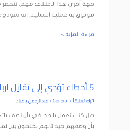
جهة أخرى.هذا الاختلاف مهم. تنحصر م
خدمات
موثوق به عملية التسليم. إنه نموذج ع
الدروب
سيرفيس
قراءة المزيد »
5
5 أخطاء تؤدي إلى تقليل ارباحك على أمازون
أخطاء
اترك تعليقاً
/
General
/
عبدالرحمن باعباد
تؤدي
إلى
تقليل
بأن وضعهم جيد لأنهم يخلطون بين نمو 