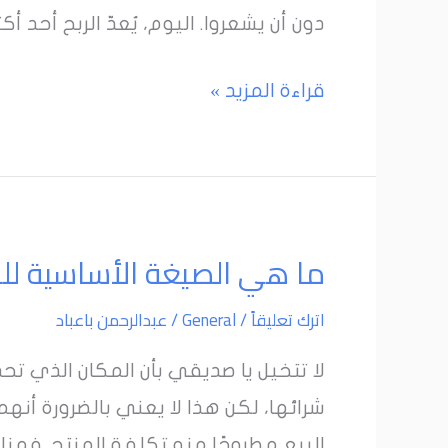
ارباحك
دون أن يشعروا. اليوم، يُعدّ الربح أحد أ
على
أمازون
قراءة المزيد »
ما
ما هي الصيغة الأساسية للر
هي
اترك تعليقاً
/
General
/
عبدالرحمن باعباد
الصيغة
الأساسية
لا تتخيل يا صديقي بأن المكان الذي ت
للربح
من
البيع مطروحًا منه تكلفة المنتج. فه