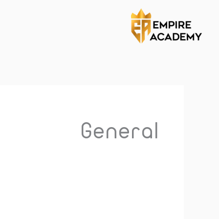
خطي
لى
لمحتوى
General
ماذا