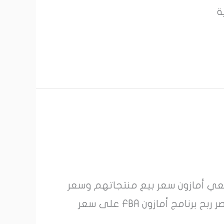
ة
ئعي أمازون سعر بيع منتجاتهم وسعر
شرائها، لكن هذا لا يعني بالضرورة أنهم يعرفون ربحهم الحقيقي. صدقني يا صديقي لا يقتصر ربح برنامج أمازون FBA على سعر