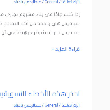
اترك تعليقاً
/
General
/
عبدالرحمن باعباد
للتعامل
مع
إذا كنت جادًا في بناء مشروع تجاري مرب
العملاء
سيرفيس هي واحدة من أكثر النماذج كف
في
سيرفيس تجربةً مثيرةً ومُرهِقةً في آنٍ
تقديم
خدمات
قراءة المزيد »
الدروب
سيرفيس
احذر
احذر هذه الأخطاء التسويقي
هذه
اترك تعليقاً
/
General
/
عبدالرحمن باعباد
الأخطاء