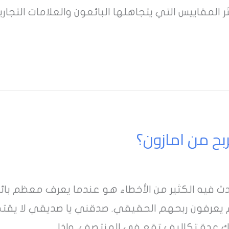
كثر المقاييس التي يتجاهلها البائعون والعلامات التجاري
بح من امازون؟
حدث فيه الكثير من الأخطاء هو عندما يعرف معظم با
ناك عدة تكاليف تقع في المنتصف، وإذا