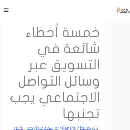
Main
Menu
وى
خمسة أخطاء
شائعة في
التسويق عبر
وسائل التواصل
الاجتماعي يجب
تجنبها
اترك تعليقاً
/
General
/ بواسطة
عبدالرحمن باعباد